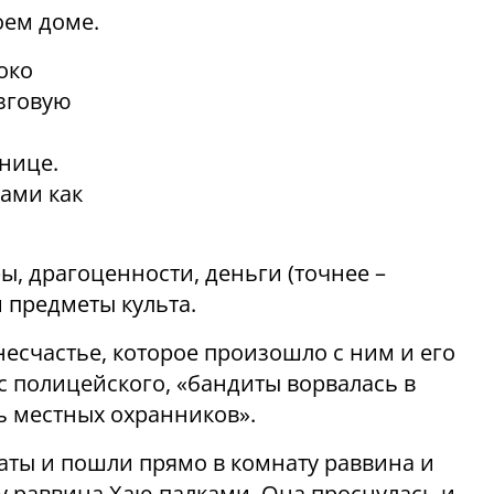
оем доме.
око
зговую
ю
нице.
ами как
, драгоценности, деньги (точнее –
и предметы культа.
несчастье, которое произошло с ним и его
 полицейского, «бандиты ворвалась в
ь местных охранников».
аты и пошли прямо в комнату раввина и
у раввина Хаю палками. Она проснулась и