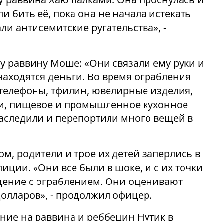
и бить её, пока она не начала истекать
ли антисемитские ругательства», -
у раввину Моше: «Они связали ему руки и
 находятся деньги. Во время ограбления
телефоны, тфилин, ювелирные изделия,
ки, пищевое и промышленное кухонное
наследили и перепортили много вещей в
ом, родители и трое их детей заперлись в
иции. «Они все были в шоке, и с их точки
дение с ограблением. Они оценивают
долларов», - продолжил офицер.
ние на раввина и реббецин Нутик в