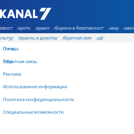
7 КАНАЛ - Аруц Шева
овости
Коротко
Израиль
Оборона и безопасность
В мире
Новос
ультура
Израиль и диаспора
Обратная связь
Ещё
О нас
Погода
Обратная связь
Теги
Реклама
Использование информации
Политика конфиденциальности
Специальные возможности