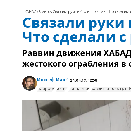
7 КАНАЛ
В мире
Связали руки и были палками. Что сделали
Связали руки 
Что сделали с
Раввин движения ХАБАД 
жестокого ограбления в
Йоссеф Йак
24.04.19, 12:58
Найроби
Кения
нападение
раввин и ребецен 