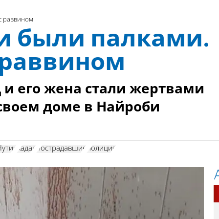
 с раввином
и были палками.
 раввином
и его жена стали жертвами
 своем доме в Найроби
Нутик
Хадад
пострадавшие
полиция