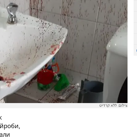
צילום: ללא קרדיט
к
айроби,
тали