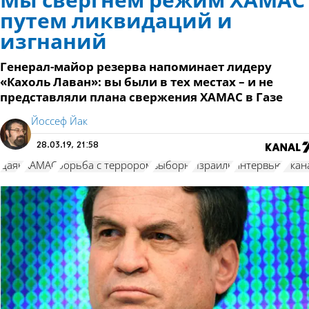
Мы свергнем режим ХАМАС
путем ликвидаций и
изгнаний
Генерал-майор резерва напоминает лидеру
«Кахоль Лаван»: вы были в тех местах – и не
представляли плана свержения ХАМАС в Газе
Йоссеф Йак
28.03.19, 21:58
Даян
ХАМАС
борьба с террором
выборы
Израиль
интервью
7 кан