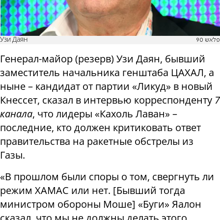
Узи Даян
פלאש 90
Генерал-майор (резерв) Узи Даян, бывший
заместитель начальника генштаба ЦАХАЛ, а
ныне – кандидат от партии «Ликуд» в новый
Кнессет, сказал в интервью корреспонденту
7
канала
, что лидеры «Кахоль Лаван» –
последние, кто должен критиковать ответ
правительства на ракетные обстрелы из
Газы.
«В прошлом были споры о том, свергнуть ли
режим ХАМАС или нет. [Бывший тогда
министром обороны Моше] «Буги» Яалон
сказал, что мы не должны делать этого,