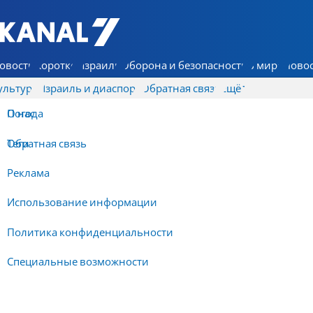
7 КАНАЛ - Аруц Шева
овости
Коротко
Израиль
Оборона и безопасность
В мире
Новос
ультура
Израиль и диаспора
Обратная связь
Ещё
О нас
Погода
Обратная связь
Теги
Реклама
Использование информации
Политика конфиденциальности
Специальные возможности