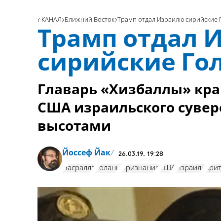
7 КАНАЛ
Ближний Восток
Трамп отдал Израилю сирийские 
Трамп отдал 
сирийские Го
Главарь «Хизбаллы» кр
США израильского сувер
высотами
Йоссеф Йак
26.03.19, 19:28
Насралла
Голаны
признание
США
Израиль
кри