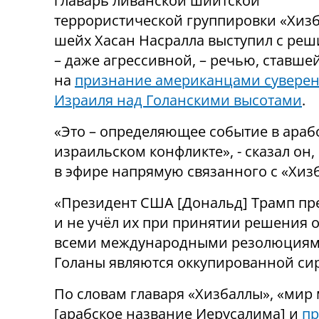
главарь ливанской шиитской
террористической группировки «Хизб
шейх Хасан Насралла выступил с ре
– даже агрессивной, – речью, ставше
на
признание американцами суверен
Израиля над Голанскими высотами
.
«Это – определяющее событие в араб
израильском конфликте», - сказал он,
в эфире напрямую связанного с «Хиз
«Президент США [Дональд] Трамп пр
и не учёл их при принятии решения о
всеми международными резолюциями 
Голаны являются оккупированной сир
По словам главаря «Хизбаллы», «мир 
[арабское название Иерусалима] и
пр