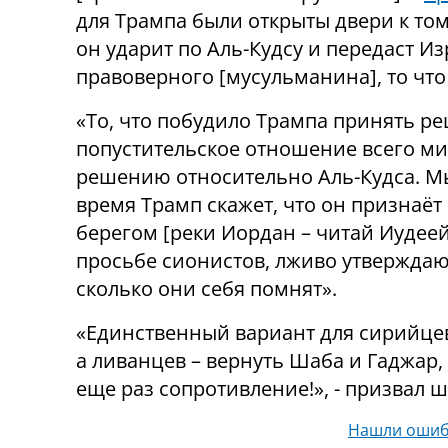
для Трампа были открыты двери к тому
он ударит по Аль-Кудсу и передаст 
правоверного [мусульманина], то что 
«То, что побудило Трампа принять ре
попустительское отношение всего мир
решению относительно Аль-Кудса. Мы
время Трамп скажет, что он признаё
берегом [реки Иордан – читай Иудеей
просьбе сионистов, лживо утверждающ
сколько они себя помнят».
«Единственный вариант для сирийцев
а ливанцев – вернуть Шаба и Гаджар,
еще раз сопротивление!», - призвал 
Нашли ошиб