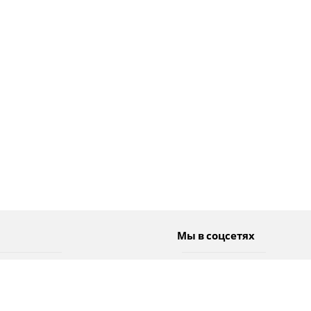
Мы в соцсетях
Спорт
Twitter
Погода
Facebook
Тэги
Instagram