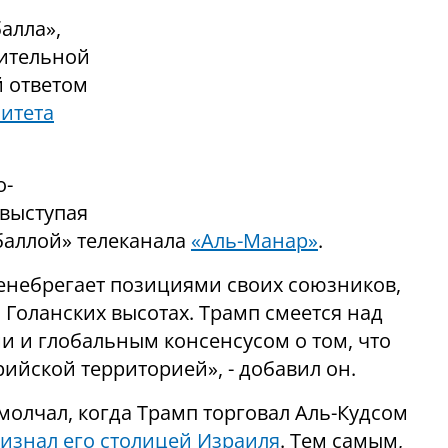
алла»,
шительной
й ответом
итета
о-
 выступая
баллой» телеканала
«Аль-Манар»
.
енебрегает позициями своих союзников,
 Голанских высотах. Трамп смеется над
и глобальным консенсусом о том, что
ийской территорией», - добавил он.
молчал, когда Трамп торговал Аль-Кудсом
изнал его столицей Израиля
. Тем самым,