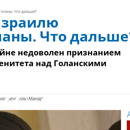
Голаны. Что дальше?
Израилю
ланы. Что дальше
айне недоволен признанием
енитета над Голанскими
тика
речь
"Аль-Манар"