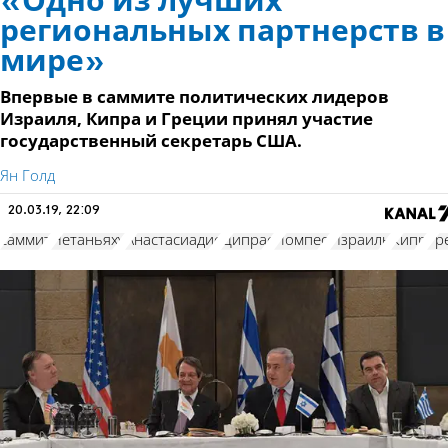
«Одно из лучших
региональных партнерств в
мире»
Впервые в саммите политических лидеров
Израиля, Кипра и Греции принял участие
государственный секретарь США.
Ян Голд
20.03.19, 22:09
саммит
Нетаньяху
Анастасиадис
Ципрас
Помпео
Израиль
Кипр
Гр