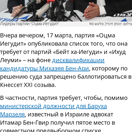
Лидеры партии "Оцма Иегудит"
צילום: יונתן זינדל, פלאש 90
Вчера вечером, 17 марта, партия «Оцма
Иегудит» опубликовала список того, что она
требует от партий «Бейт ха-Иегуди» и «Ихуд
Леуми» – на фоне
дисквалификации
кандидатуры Михаэяя Бен-Ари
, которому по
решению суда запрещено баллотироваться в
Кнессет XXI созыва.
В частности, партия требует, чтобы, помимо
министерской должности для Баруха
Марзеля
, известный в Израиле адвокат
Итамар Бен-Гвир получил пятое место в
совместном предвыборном списке.