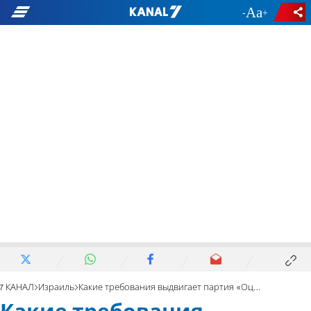
-
+
7 КАНАЛ
Израиль
Какие требования выдвигает партия «Оцма Иегудит»?