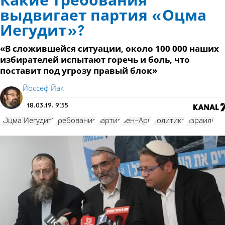
Какие требования
выдвигает партия «Оцма
Иегудит»?
«В сложившейся ситуации, около 100 000 наших
избирателей испытают горечь и боль, что
поставит под угрозу правый блок»
Йоссеф Йак
18.03.19, 9:55
"Оцма Иегудит"
требования
партия
Бен-Ари
политика
Израиль