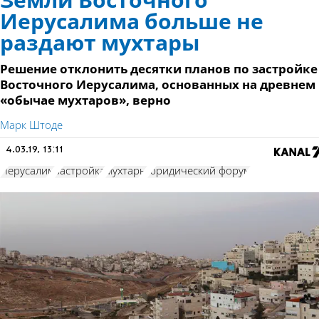
Земли Восточного
Иерусалима больше не
раздают мухтары
Решение отклонить десятки планов по застройке
Восточного Иерусалима, основанных на древнем
«обычае мухтаров», верно
Марк Штоде
4.03.19, 13:11
Иерусалим
застройка
мухтары
юридический форум