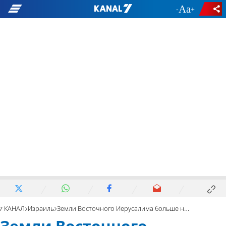
-
+
7 КАНАЛ
Израиль
Земли Восточного Иерусалима больше не раздают мухтары