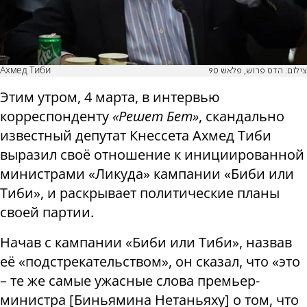
Ахмед Тиби
צילום: הדס פרוש, פלאש 90
Этим утром, 4 марта, в интервью
корреспонденту
«Решет Бет»
, скандально
известный депутат Кнессета Ахмед Тиби
выразил своё отношение к инициированной
министрами «Ликуда» кампании «Биби или
Тиби», и раскрывает политические планы
своей партии.
Начав с кампании «Биби или Тиби», назвав
её «подстрекательством», он сказал, что «это
– те же самые ужасные слова премьер-
министра [Биньямина Нетаньяху] о том, что