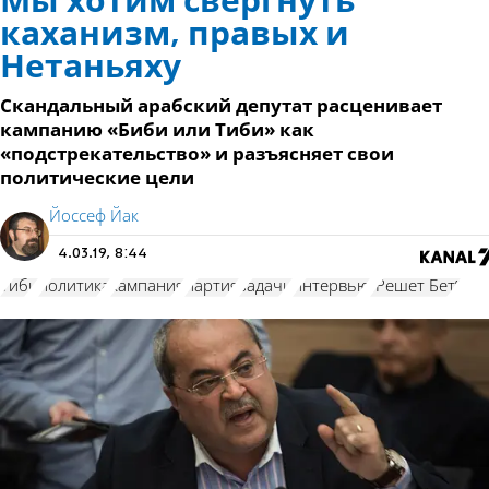
Мы хотим свергнуть
каханизм, правых и
Нетаньяху
Скандальный арабский депутат расценивает
кампанию «Биби или Тиби» как
«подстрекательство» и разъясняет свои
политические цели
Йоссеф Йак
4.03.19, 8:44
Тиби
политика
кампания
партия
задачи
интервью
"Решет Бет"