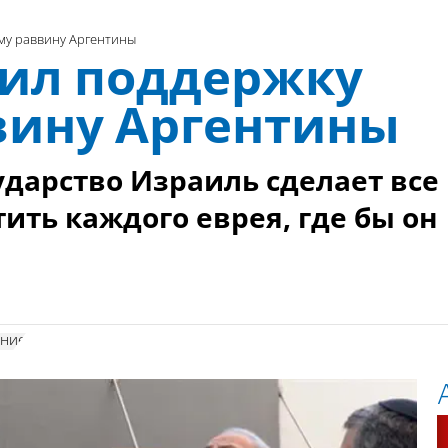
му раввину Аргентины
ил поддержку
вину Аргентины
ударство Израиль сделает все
ить каждого еврея, где бы он
ение