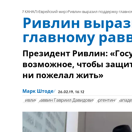
7 КАНАЛ
Еврейский мир
Ривлин выразил поддержку главно
Ривлин выраз
главному рав
Президент Ривлин: «Гос
возможное, чтобы защит
ни пожелал жить»
Марк Штоде
26.02.19, 16:12
Ривлин
раввин Гавриил Давидович
Аргентина
напад