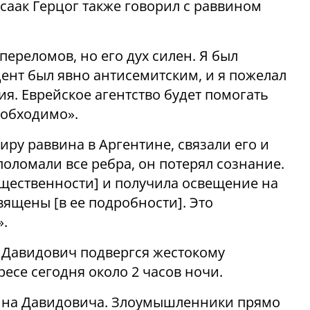
саак Герцог также говорил с раввином
 переломов, но его дух силен. Я был
дент был явно антисемитским, и я пожелал
ия. Еврейское агентство будет помогать
еобходимо».
иру раввина в Аргентине, связали его и
поломали все ребра, он потерял сознание.
бщественности] и получила освещение на
вящены [в ее подробности]. Это
.
 Давидович подвергся жестокому
есе сегодня около 2 часов ночи.
ина Давидовича. Злоумышленники прямо