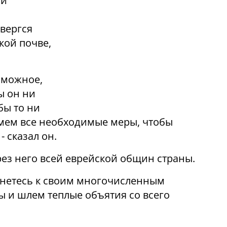
ой
двергся
кой почве,
зможное,
ы он ни
бы то ни
мем все необходимые меры, чтобы
- сказал он.
рез него всей еврейской общин страны.
рнетесь к своим многочисленным
 и шлем теплые объятия со всего