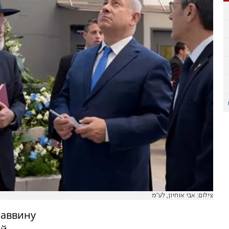
צילום: אבי אוחיון, לע''מ
раввину