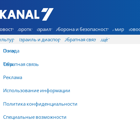
7 КАНАЛ - Аруц Шева
овости
Коротко
Израиль
Оборона и безопасность
В мире
Новос
ультура
Израиль и диаспора
Обратная связь
Ещё
О нас
Погода
Обратная связь
Теги
Реклама
Использование информации
Политика конфиденциальности
Специальные возможности