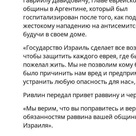
Гавриилу Давидовичу, главе еврейск
общины в Аргентине, который был
госпитализирован после того, как по
жестокому нападению на антисемитс
будучи в своем доме.
«Государство Израиль сделает все во
чтобы защитить каждого еврея, где б
пожелал жить. Мы не позволим кому 
было причинить нам вред и предпри
устранить любую опасность для нас», 
Ривлин передал привет раввину и че
«Мы верим, что вы поправитесь и ве
обязанностям раввина вашей общины
Израиля».