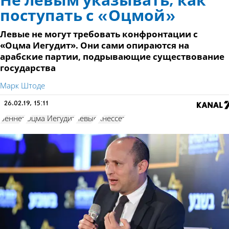
Не левым указывать, как
поступать с «Оцмой»
Левые не могут требовать конфронтации с
«Оцма Иегудит». Они сами опираются на
арабские партии, подрывающие существование
государства
Марк Штоде
26.02.19, 15:11
Беннет
Оцма Иегудит
левые
Кнессет