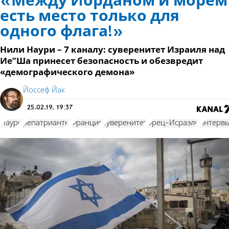
«Между Иорданом и морем
есть место только для
одного флага!»
Нили Наури – 7 каналу: суверенитет Израиля над
Ие”Ша принесет безопасность и обезвредит
«демографического демона»
Йоссеф Йак
25.02.19, 19:37
Наури
репатрианты
Франция
суверенитет
Эрец-Исраэль
интерв