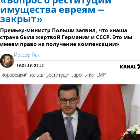
«Вопрос о реституции
имущества евреям –
закрыт»
Премьер-министр Польши заявил, что «наша
страна была жертвой Германии и СССР. Это мы
имеем право на получение компенсации»
Йоссеф Йак
19.02.19, 21:52
Моравецкий
Польша
реституция
евреи
отказ
СМИ