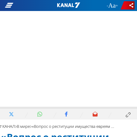
-
+
7 КАНАЛ
В мире
«Вопрос о реституции имущества евреям – закрыт»