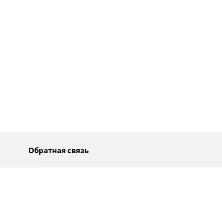
Обратная связь
О нас
Pусский
Обратная связь
عربية
Реклама
Использование информации