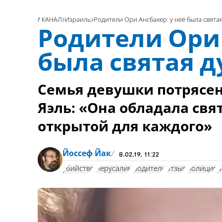
7 КАНАЛ
Израиль
Родители Ори Ансбахер: у неё была свята
Родители Ори 
была святая 
Семья девушки потрясен
Яэль: «Она обладала свя
открытой для каждого»
Йоссеф Йак
8.02.19, 11:22
убийство
Иерусалим
родители
отзыв
полиция
р