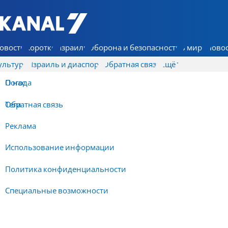
7 КАНАЛ - Аруц Шева
овости
Коротко
Израиль
Оборона и безопасность
В мире
Новос
ультура
Израиль и диаспора
Обратная связь
Ещё
О нас
Погода
Обратная связь
Теги
Реклама
Использование информации
Политика конфиденциальности
Специальные возможности