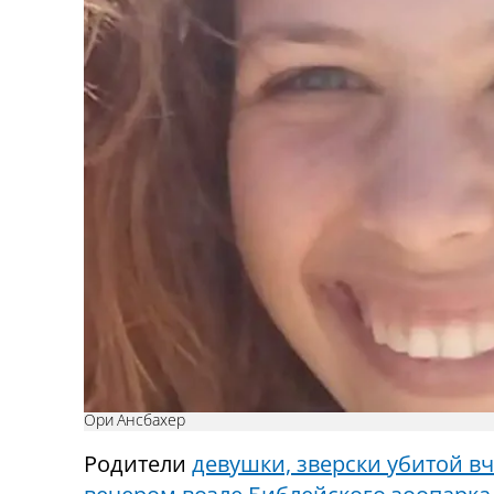
Ори Ансбахер
Родители
девушки, зверски убитой в