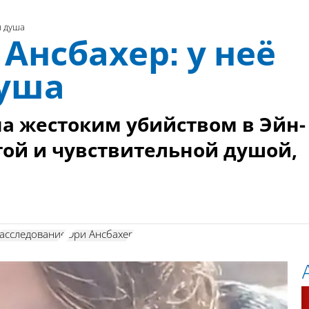
я душа
Ансбахер: у неё
душа
а жестоким убийством в Эйн-
той и чувствительной душой,
асследование
Ори Ансбахер