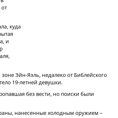
в
 от
ла, куда
рытая
а, и
р
аля,
 зоне Эйн-Яэль, недалеко от Библейского
тело 19-летней девушки.
ропавшая без вести, но поиски были
 раны, нанесенные холодным оружием –