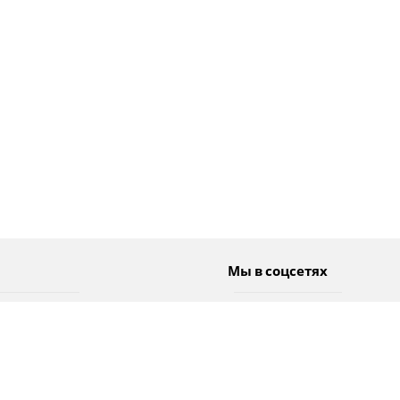
Мы в соцсетях
Спорт
Twitter
Погода
Facebook
Тэги
Instagram
YouTube