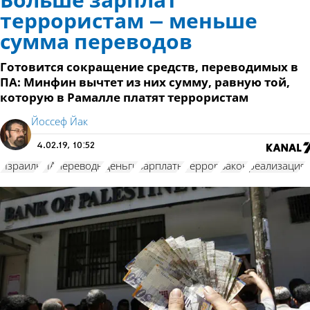
Больше зарплат
террористам – меньше
сумма переводов
Готовится сокращение средств, переводимых в
ПА: Минфин вычтет из них сумму, равную той,
которую в Рамалле платят террористам
Йоссеф Йак
4.02.19, 10:52
Израиль
ПА
переводы
деньги
зарплаты
террор
Закон
реализация