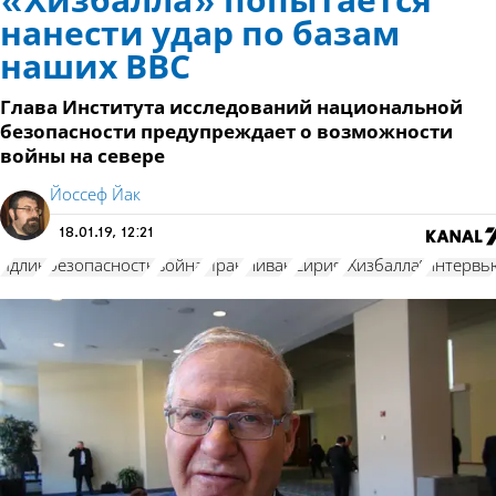
«Хизбалла» попытается
нанести удар по базам
наших ВВС
Глава Института исследований национальной
безопасности предупреждает о возможности
войны на севере
Йоссеф Йак
18.01.19, 12:21
Ядлин
безопасность
война
Иран
Ливан
Сирия
"Хизбалла"
интервь