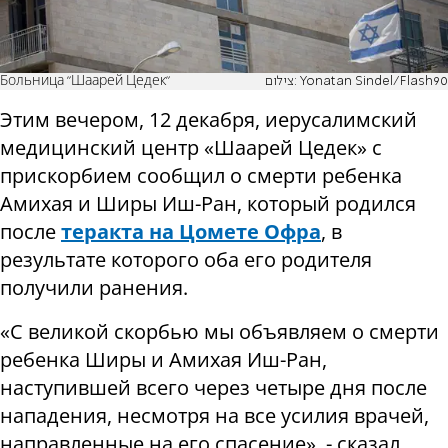
Больница "Шаарей Цедек"
צילום: Yonatan Sindel/Flash90
Этим вечером, 12 декабря, иерусалимский
медицинский центр «Шаарей Цедек» с
прискорбием сообщил о смерти ребенка
Амихая и Ширы Иш-Ран, который родился
после
теракта на Цомете Офра
, в
результате которого оба его родителя
получили ранения.
«С великой скорбью мы объявляем о смерти
ребенка Ширы и Амихая Иш-Ран,
наступившей всего через четыре дня после
нападения, несмотря на все усилия врачей,
направленные на его спасение», - сказал