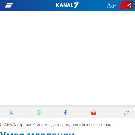
-
+
7 КАНАЛ
Израиль
Умер младенец, родившийся после теракта на Цомете Офра