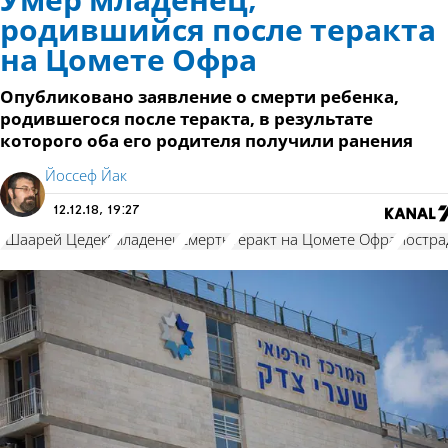
Умер младенец,
родившийся после теракта
на Цомете Офра
Опубликовано заявление о смерти ребенка,
родившегося после теракта, в результате
которого оба его родителя получили ранения
Йоссеф Йак
12.12.18, 19:27
"Шаарей Цедек"
младенец
смерть
теракт на Цомете Офра
постр