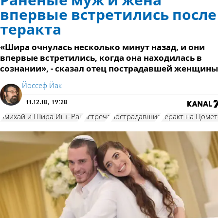
Раненые муж и жена
впервые встретились после
теракта
«Шира очнулась несколько минут назад, и они
впервые встретились, когда она находилась в
сознании», - сказал отец пострадавшей женщины
Йоссеф Йак
11.12.18, 19:28
Амихай и Шира Иш-Ран
встреча
пострадавшие
теракт на Цоме