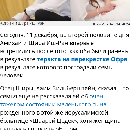
Амихай и Шира Иш-Ран
צילום: באדיבות המשפחה
Сегодня, 11 декабря, во второй половине дня
Амихай и Шира Иш-Ран впервые
встретились после того, как оба были ранены
в результате
теракта на перекрестке Офра
,
в результате которого пострадали семь
человек.
Отец Ширы, Хаим Зильберштейн, сказал, что
семья еще не рассказала ей об
очень
тяжелом состоянии маленького сына
,
рожденного в этой же иерусалимской
больнице «Шаарей Цедек», хотя женщина
пыталась спросить об этом.