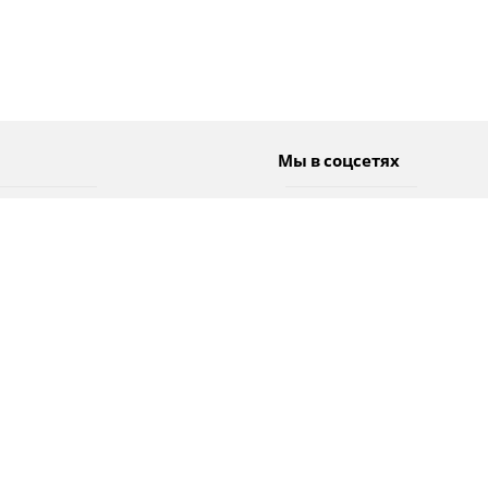
Мы в соцсетях
Спорт
Twitter
Погода
Facebook
Тэги
Instagram
YouTube
TikTok