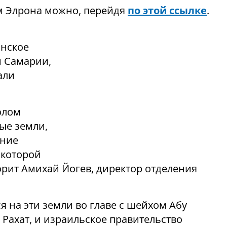
м Элрона можно, перейдя
по этой ссылке
.
инское
и Самарии,
али
олом
ые земли,
ение
 которой
ворит Амихай Йогев, директор отделения
я на эти земли во главе с шейхом Абу
Рахат, и израильское правительство