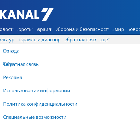
7 КАНАЛ - Аруц Шева
овости
Коротко
Израиль
Оборона и безопасность
В мире
Новос
ультура
Израиль и диаспора
Обратная связь
Ещё
О нас
Погода
Обратная связь
Теги
Реклама
Использование информации
Политика конфиденциальности
Специальные возможности