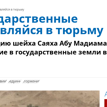
авляйся в тюрьму
ударственные
авляйся в тюрьму
ию шейха Саяха Абу Мадиама
ие в государственные земли в
авим"
бедуины
вторжения