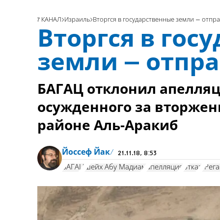
7 КАНАЛ
Израиль
Вторгся в государственные земли – отпр
Вторгся в гос
земли – отпр
БАГАЦ отклонил апелляц
осужденного за вторжен
районе Аль-Аракиб
Йоссеф Йак
21.11.18, 8:53
БАГАЦ
шейх Абу Мадиам
апелляция
отказ
"Рег