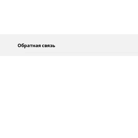
Обратная связь
О нас
Pусский
Обратная связь
عربية
Реклама
Использование информации
Политика конфиденциальности
Специальные возможности
Оповещения
עברית
English