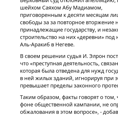
Верховный суд отклонил апелляцию,
шейхом Саяхом Абу Мадиамом,
приговоренным к десяти месяцам л
свободы за за повторное вторжение н
принадлежащие государству, и неза
строительство на них «деревни» под
Аль-Аракиб в Негеве.
В своем решении судья И. Элрон пос
что «преступная деятельность, связ
которая была отведена для нужд госу
в ней жилых зданий, игнорируя при 
превышает пределы законного протес
Таким образом, факты говорят о том,
фоне общественной кампании, не оп
обжалования в этом вопросе», - добав