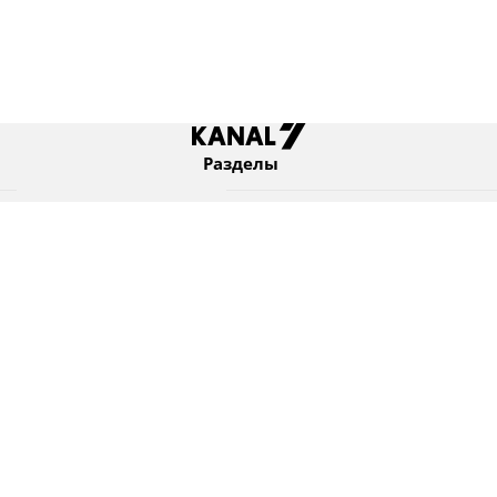
Разделы
Новости
Коротко
Израиль
В мире
Оборона и безопасность
Новости из бывшего СССР
Еврейский мир
Культура
Израиль и диаспора
7 KANAL Ltd. © Все права защищены