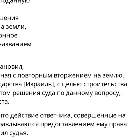
 поданную
ишения
а земли,
конное
 названием
тановил,
анная с повторным вторжением на землю,
дарства [Израиль], с целью строительства
этом решения суда по данному вопросу,
та.
 что действие ответчика, совершенные на
равдываются предоставлением ему права
ил судья.