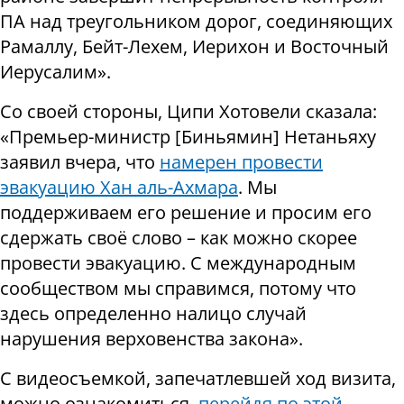
ПА над треугольником дорог, соединяющих
Рамаллу, Бейт-Лехем, Иерихон и Восточный
Иерусалим».
Со своей стороны, Ципи Хотовели сказала:
«Премьер-министр [Биньямин] Нетаньяху
заявил вчера, что
намерен провести
эвакуацию Хан аль-Ахмара
. Мы
поддерживаем его решение и просим его
сдержать своё слово – как можно скорее
провести эвакуацию.
С международным
сообществом мы справимся, потому что
здесь определенно налицо случай
нарушения верховенства
закона».
С видеосъемкой, запечатлевшей ход визита,
можно ознакомиться,
перейдя по этой