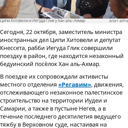
Ципи Хотовели и Иегуда Глик у Хан аль-Ахмар
צילום: רגבים
Сегодня, 22 октября, заместитель министра
иностранных дел Ципи Хитовели и депутат
Кнессета, рабби Иегуда Глик совершили
поездку в район, где находится незаконный
бедуинский посёлок Хан аль-Ахмар.
В поездке их сопровождали активисты
местного отделения
«Регавим»
, движения,
отслеживающего незаконное палестинское
строительство на территории Иудеи и
Самарии, а также в пустыне Негев, а в
течение последнего десятилетия ведущего
тяжбу в Верховном суде, настаивая на