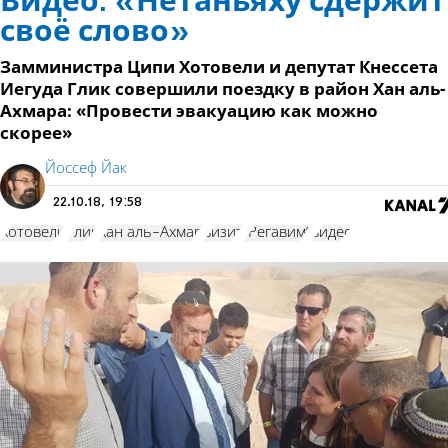
Видео: «Нетаньяху сдержит
своё слово»
Замминистра Ципи Хотовели и депутат Кнессета
Иегуда Глик совершили поездку в район Хан аль-
Ахмара: «Провести эвакуацию как можно
скорее»
Йоссеф Йак
22.10.18, 19:58
Хотовели
Глик
Хан аль-Ахмар
визит
"Регавим"
видео