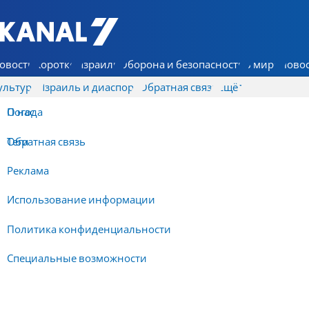
7 КАНАЛ - Аруц Шева
овости
Коротко
Израиль
Оборона и безопасность
В мире
Новос
ультура
Израиль и диаспора
Обратная связь
Ещё
О нас
Погода
Обратная связь
Теги
Реклама
Использование информации
Политика конфиденциальности
Специальные возможности