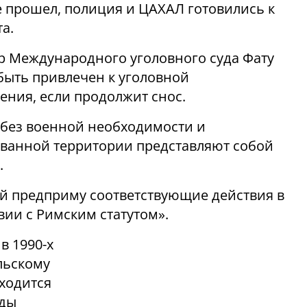
же прошел, полиция и ЦАХАЛ готовились к
а.
р Международного уголовного суда Фату
быть привлечен к уголовной
ения, если продолжит снос.
без военной необходимости и
ванной территории представляют собой
.
ий предприму соответствующие действия в
вии с Римским статутом».
в 1990-х
льскому
ходится
оды