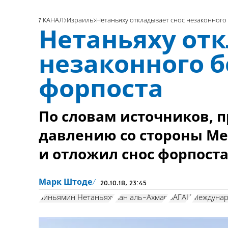
7 КАНАЛ
Израиль
Нетаньяху откладывает снос незаконного
Нетаньяху от
незаконного 
форпоста
По словам источников, 
давлению со стороны Ме
и отложил снос форпоста
Марк Штоде
20.10.18, 23:45
Биньямин Нетаньяху
Хан аль-Ахмар
БАГАЦ
Междунар