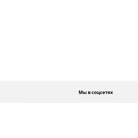
Мы в соцсетях
Спорт
Twitter
Погода
Facebook
Тэги
Instagram
YouTube