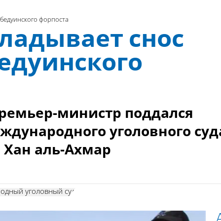
 бедуинского форпоста
кладывает снос
бедуинского
премьер-министр поддался
ждународного уголовного суд
 Хан аль-Ахмар
одный уголовный суд