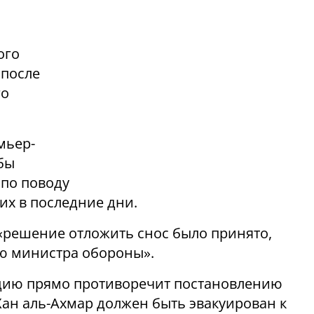
н
ого
 после
го
мьер-
бы
 по поводу
их в последние дни.
«решение отложить снос было принято,
ю министра обороны».
цию прямо противоречит постановлению
Хан аль-Ахмар должен быть эвакуирован к