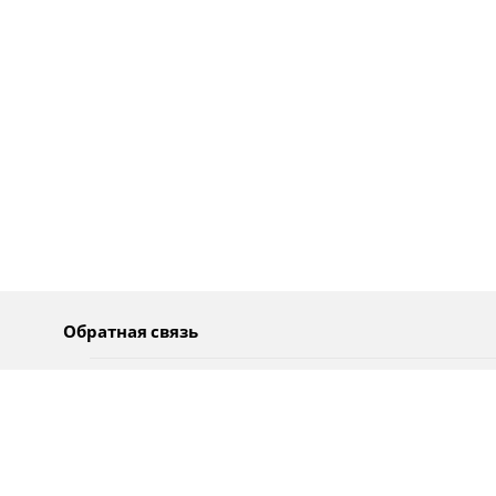
Обратная связь
О нас
Pусский
Обратная связь
عربية
Реклама
Использование информации