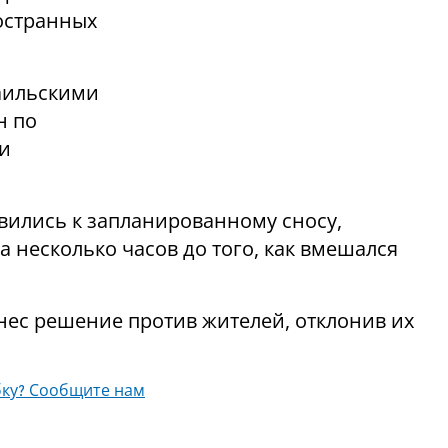
остранных
раильскими
н по
ии
вились к запланированному сносу,
а несколько часов до того, как вмешался
нес решение против жителей, отклонив их
ку? Сообщите нам