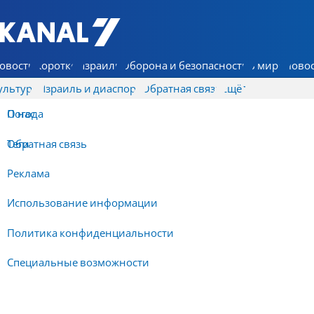
7 КАНАЛ - Аруц Шева
овости
Коротко
Израиль
Оборона и безопасность
В мире
Новос
ультура
Израиль и диаспора
Обратная связь
Ещё
О нас
Погода
Обратная связь
Теги
Реклама
Использование информации
Политика конфиденциальности
Специальные возможности