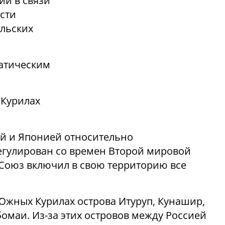
ии в связи
сти
ильских
матическим
 Курилах
й и Японией относительно
гулирован со времен Второй мировой
Союз включил в свою территорию все
Южных Курилах острова Итуруп, Кунашир,
бомаи. Из-за этих островов между Россией