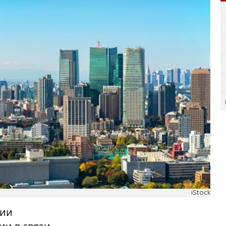
iStock
нии