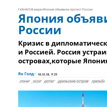
7 КАНАЛ
В мире
Япония объявила протест России
Япония объяв
России
Кризис в дипломатичес
и Россией. Россия устра
островах,которые Япони
Ян Голд
18.10.18, 9:25
Япония
Россия
протест
Курильские острова
стрельбы