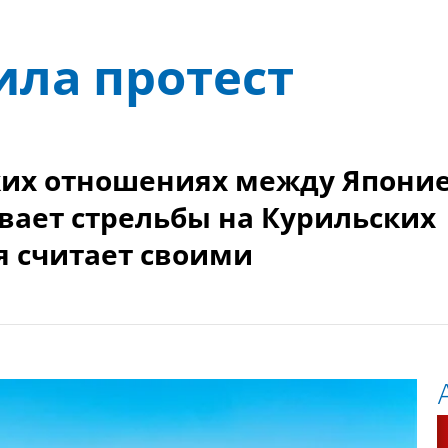
ила протест
ких отношениях между Япони
ивает стрельбы на Курильских
я считает своими