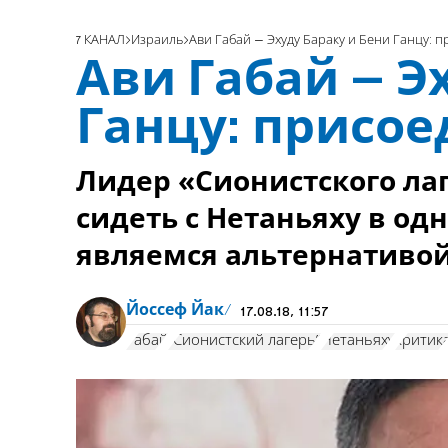
7 КАНАЛ
Израиль
Ави Габай – Эхуду Бараку и Бени Ганцу: п
Ави Габай – Э
Ганцу: присое
Лидер «Сионистского лаг
сидеть с Нетаньяху в од
являемся альтернативо
Йоссеф Йак
17.08.18, 11:57
Габай
"Сионистский лагерь"
Нетаньяху
критик