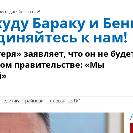
рисоединяйтесь к нам!
худу Бараку и Бен
диняйтесь к нам!
еря» заявляет, что он не буде
ном правительстве: «Мы
й»
а
политика. праймериз
интервью
103 FM