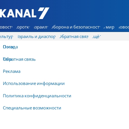
7 КАНАЛ - Аруц Шева
овости
Коротко
Израиль
Оборона и безопасность
В мире
Новос
ультура
Израиль и диаспора
Обратная связь
Ещё
О нас
Погода
Обратная связь
Теги
Реклама
Использование информации
Политика конфиденциальности
Специальные возможности