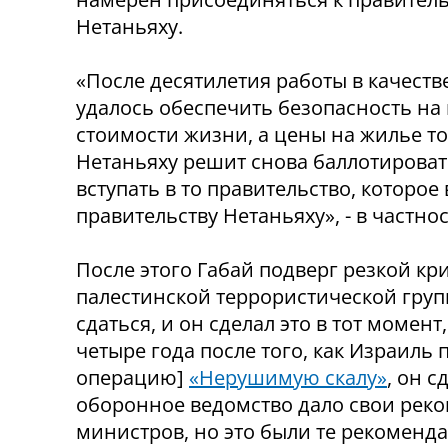
Нетаньяху.
«После десятилетия работы в качеств
удалось обеспечить безопасность на
стоимости жизни, а цены на жилье т
Нетаньяху решит снова баллотировать
вступать в то правительство, которо
правительству Нетаньяху», - в частнос
После этого Габай подверг резкой к
палестинской террористической груп
сдаться, и он сделал это в тот момент
четыре года после того, как Израиль
операцию]
«Нерушимую скалу»
, он с
оборонное ведомство дало свои реко
министров,
но это были те рекоменда