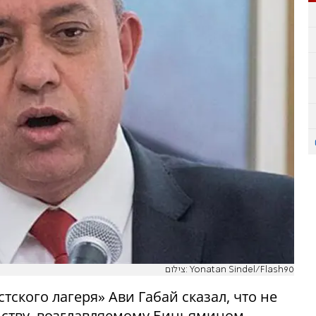
צילום: Yonatan Sindel/Flash90
стского лагеря» Ави Габай сказал, что не
ьству, возглавляемому Биньямином