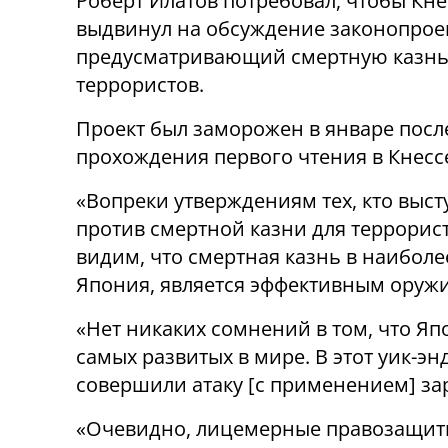
Роберт Илатов потребовал, чтобы Кне
выдвинул на обсуждение законопроек
предусматривающий смертную казнь
террористов.
Проект был заморожен в январе посл
прохождения первого чтения в Кнесс
«Вопреки утверждениям тех, кто выст
против смертной казни для террорис
видим, что смертная казнь в наиболе
Япония, является эффективным оружие
«Нет никаких сомнений в том, что Яп
самых развитых в мире. В этот уик-э
совершили атаку [с применением] зар
«Очевидно, лицемерные правозащитны