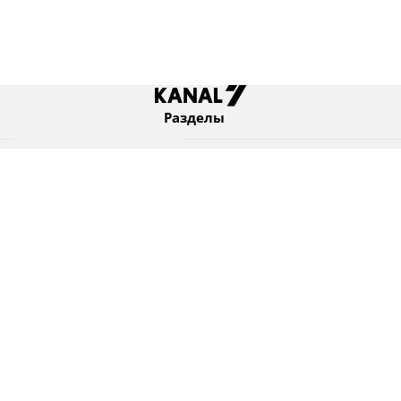
Разделы
Новости
Коротко
Израиль
В мире
Оборона и безопасность
Новости из бывшего СССР
Еврейский мир
Культура
Израиль и диаспора
7 KANAL Ltd. © Все права защищены