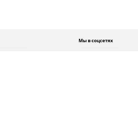
Мы в соцсетях
Спорт
Twitter
Погода
Facebook
Тэги
Instagram
YouTube
TikTok