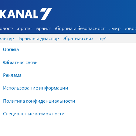
7 КАНАЛ - Аруц Шева
овости
Коротко
Израиль
Оборона и безопасность
В мире
Новос
ультура
Израиль и диаспора
Обратная связь
Ещё
О нас
Погода
Обратная связь
Теги
Реклама
Использование информации
Политика конфиденциальности
Специальные возможности