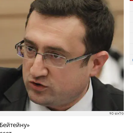
פלאש 90
 Бейтейну»