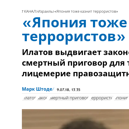
7 КАНАЛ
Израиль
«Япония тоже казнит террористов»
«Япония тоже
террористов»
Илатов выдвигает зако
смертный приговор для 
лицемерие правозащит
Марк Штоде
9.07.18, 13:35
Илатов
Закон
смертный приговор
террористы
Япония