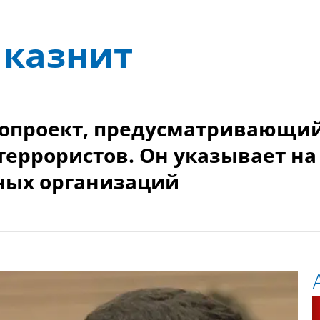
 казнит
нопроект, предусматривающи
террористов. Он указывает на
ных организаций