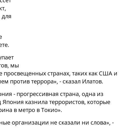
ссет
т,
 для
е
ете.
упает
тов, мы
е просвещенных странах, таких как США и
м против террора», - сказал Илатов.
ония - прогрессивная страна, одна из
нд Япония казнила террористов, которые
ина в метро в Токио».
е организации не сказали ни слова», -