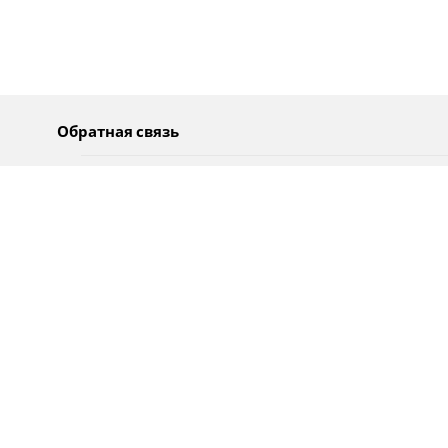
Обратная связь
О нас
Pусский
Обратная связь
عربية
Реклама
Использование информации
Политика конфиденциальности
Специальные возможности
Оповещения
עברית
English