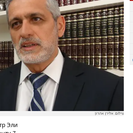
צילום: אלירן אהרון
тр Эли