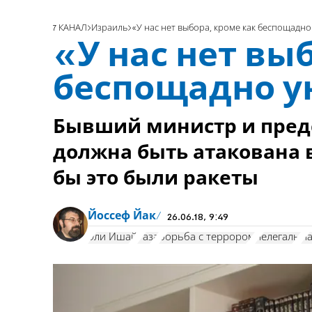
7 КАНАЛ
Израиль
«У нас нет выбора, кроме как беспощадно
«У нас нет вы
беспощадно у
Бывший министр и предс
должна быть атакована в
бы это были ракеты
Йоссеф Йак
26.06.18, 9:49
Эли Ишай
Газа
борьба с террором
нелегалы
п