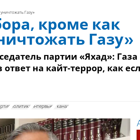
 уничтожать Газу»
бора, кроме как
ничтожать Газу»
едатель партии «Яхад»: Газа
 ответ на кайт-террор, как ес
артия
политика
интервью
7 канал