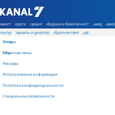
7 КАНАЛ - Аруц Шева
овости
Коротко
Израиль
Оборона и безопасность
В мире
Новос
ультура
Израиль и диаспора
Обратная связь
Ещё
О нас
Погода
Обратная связь
Теги
Реклама
Использование информации
Политика конфиденциальности
Специальные возможности