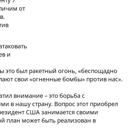
енту
7
тличим от
в.
тив
атаковать
ев и
бы это был ракетный огонь, «беспощадно
ылают свои «огненные бомбы» против нас».
атил внимание – это борьба с
и в нашу страну. Вопрос этот приобрел
 президент США занимается своими
ой план может быть реализован в