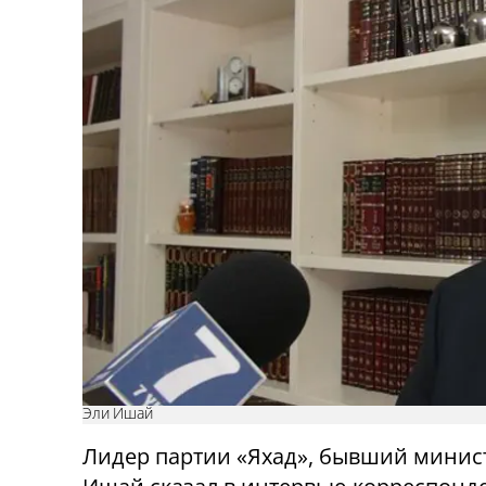
Эли Ишай
Лидер партии «Яхад», бывший минис