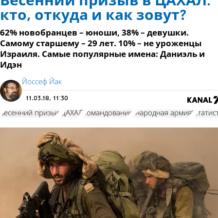
Весенний призыв в ЦАХАЛ:
кто, откуда и как зовут?
62% новобранцев – юноши, 38% – девушки.
Самому старшему – 29 лет. 10% – не уроженцы
Израиля. Самые популярные имена: Даниэль и
Идэн
Йоссеф Йак
11.03.18, 11:30
весенний призыв
ЦАХАЛ
командование
"народная армия"
статис