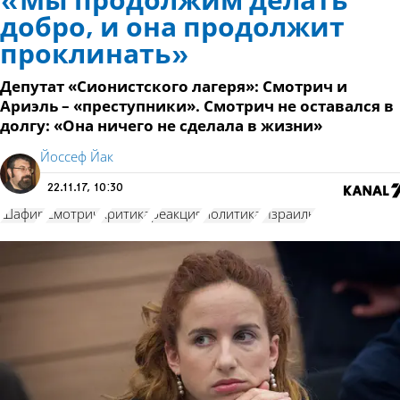
«Мы продолжим делать
добро, и она продолжит
проклинать»
Депутат «Сионистского лагеря»: Смотрич и
Ариэль – «преступники». Смотрич не оставался в
долгу: «Она ничего не сделала в жизни»
Йоссеф Йак
22.11.17, 10:30
Шафир
Смотрич
критика
реакция
политика
Израиль