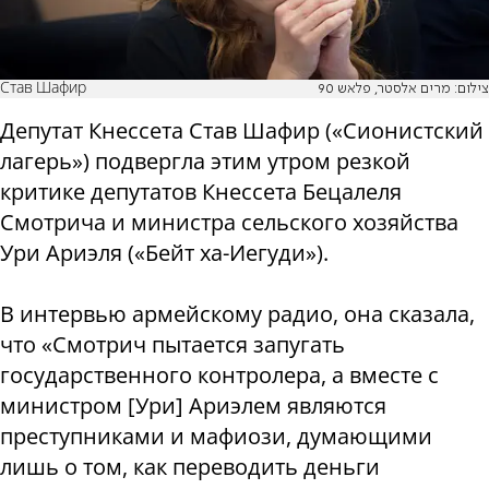
Став Шафир
צילום: מרים אלסטר, פלאש 90
Депутат Кнессета Став Шафир («Сионистский
лагерь») подвергла этим утром резкой
критике депутатов Кнессета Бецалеля
Смотрича и министра сельского хозяйства
Ури Ариэля («Бейт ха-Иегуди»).
В интервью армейскому радио, она сказала,
что «Смотрич пытается запугать
государственного контролера, а вместе с
министром [Ури] Ариэлем являются
преступниками и мафиози, думающими
лишь о том, как переводить деньги