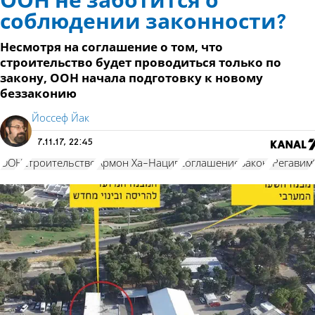
ООН не заботится о
соблюдении законности?
Несмотря на соглашение о том, что
строительство будет проводиться только по
закону, ООН начала подготовку к новому
беззаконию
Йоссеф Йак
7.11.17, 22:45
ООН
строительство
Армон Ха-Нацив
соглашение
Закон
"Регавим