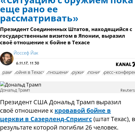
«Ситуацию с оружием пока
еще рано ее
рассматривать»
Президент Соединенных Штатов, находящийся с
государственным визитом в Японии, выразил
своё отношение к бойне в Техасе
Йоссеф Йак
6.11.17, 11:30
Трамп
бойня в Техасе
отношение
оружие
Япония
пресс-конфере
Дональд Трамп
Reuters
Президент США Дональд Трамп выразил
своё отношение к
кровавой бойне в
церкви в Сазерленд-Спрингс
(штат Техас), в
результате которой погибли 26 человек.