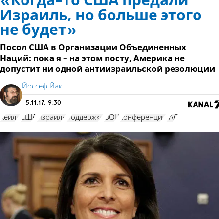
«Когда-то США предали
Израиль, но больше этого
не будет»
Посол США в Организации Объединенных
Наций: пока я – на этом посту, Америка не
допустит ни одной антиизраильской резолюции
Йоссеф Йак
5.11.17, 9:30
Хейли
США
Израиль
поддержка
ООН
конференция
IAC