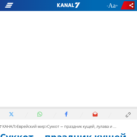
-
+
7 КАНАЛ
Еврейский мир
Суккот – праздник кущей, лулава и ушпизин