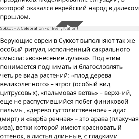
которой оказался еврейский народ в далеком
прошлом.
Sukkot - A Celebration For Every Nation!
Верующие евреи в Суккот выполняют так же
особый ритуал, исполненный сакрального
смысла: «вознесение лулава». Под этим
понимается поднимать и благословлять
четыре вида растений: «плод дерева
великолепного» – этрог (особый вид
цитрусовых), «пальмовая ветвь» – верхний,
еще не распустившийся побег финиковой
пальмы, «дерево густолиственное» – адас
(мирт) и «верба речная» – это арава (плакучая
ива), ветки которой имеют красноватый
оттенок, а листья длинные, с гладкими