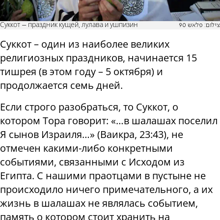
Суккот – праздник кущей, лулава и ушпизин
צילום: פלאש 90
Суккот – один из наиболее великих
религиозных праздников, начинается 15
тишрея (в этом году – 5 октября) и
продолжается семь дней.
Если строго разобраться, то Суккот, о
котором Тора говорит: «…в шалашах поселил
Я сынов Израиля…» (Ваикра, 23:43), не
отмечен какими-либо конкретными
событиями, связанными с Исходом из
Египта. С нашими праотцами в пустыне не
происходило ничего примечательного, а их
жизнь в шалашах не являлась событием,
память о котором стоит хранить на