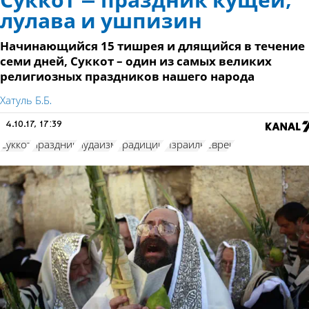
Суккот – праздник кущей,
лулава и ушпизин
Начинающийся 15 тишрея и длящийся в течение
семи дней, Суккот – один из самых великих
религиозных праздников нашего народа
Хатуль Б.Б.
4.10.17, 17:39
Суккот
праздник
иудаизм
традиции
Израиль
евреи