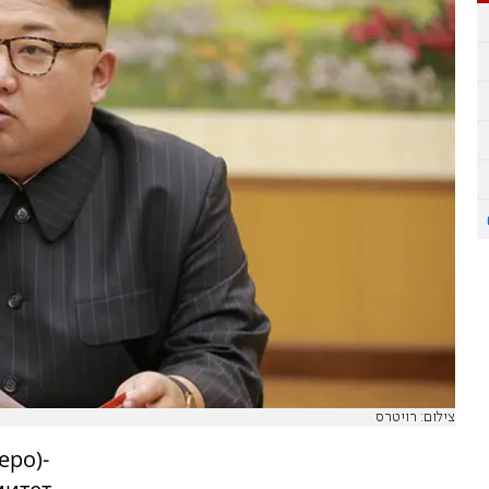
צילום: רויטרס
еро)-