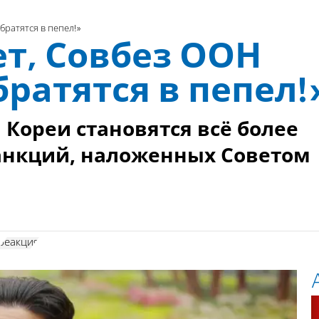
братятся в пепел!»
т, Совбез ООН
братятся в пепел!
Кореи становятся всё более
анкций, наложенных Советом
реакция