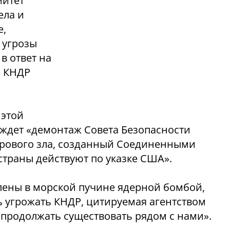
митет
ела и
е,
 угрозы
в ответ на
а КНДР
 этой
 ждет «демонтаж Совета Безопасности
ирового зла, созданный Соединенными
страны действуют по указке США».
лены в морской пучине ядерной бомбой,
ь угрожать КНДР, цитируемая агентством
 продолжать существовать рядом с нами».