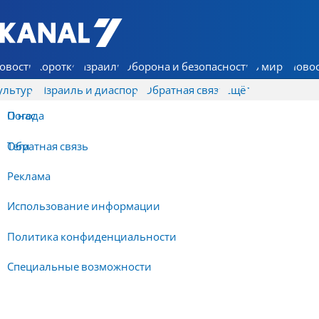
7 КАНАЛ - Аруц Шева
овости
Коротко
Израиль
Оборона и безопасность
В мире
Новос
ультура
Израиль и диаспора
Обратная связь
Ещё
О нас
Погода
Обратная связь
Теги
Реклама
Использование информации
Политика конфиденциальности
Специальные возможности