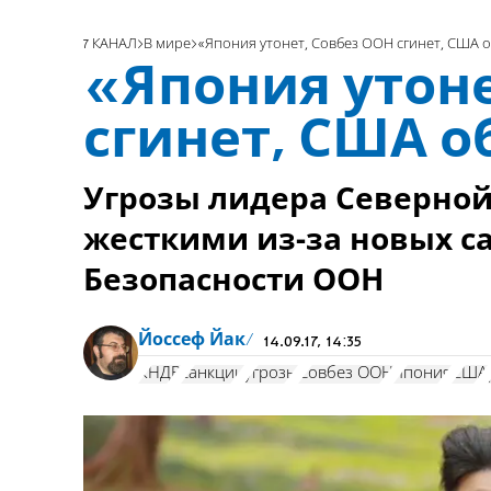
7 КАНАЛ
В мире
«Япония утонет, Совбез ООН сгинет, США о
«Япония утоне
сгинет, США о
Угрозы лидера Северной 
жесткими из-за новых с
Безопасности ООН
Йоссеф Йак
14.09.17, 14:35
КНДР
санкции
угрозы
Совбез ООН
Япония
США