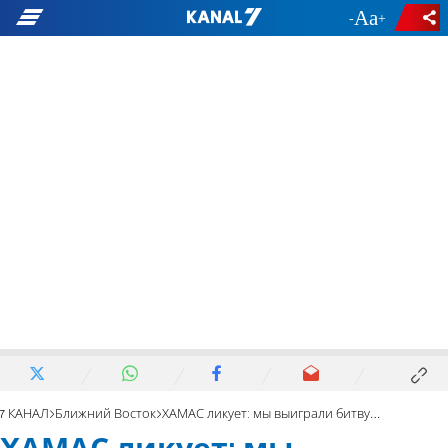
-
+
7 КАНАЛ
Ближний Восток
ХАМАС ликует: мы выиграли битву за Аль-Аксу!