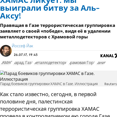
ХАМАС ликует: мы
выиграли битву за Аль-
Аксу!
Правящая в Газе террористическая группировка
заявляет о своей «победе», видя её в удалении
металлодетекторов с Храмовой горы
Йоссеф Йак
26.07.17, 19:45
ХАМАС
парад. Газа
металлодетекторы
Храмовая Гора
Хания
Парад боевиков группировки ХАМАС в Газе. Иллюстрация
Reuters
Как стало известно, сегодня, в первой
половине дня, палестинская
террористическая группировка ХАМАС
провела в контролируемом ею городе Газе