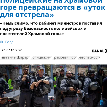
Полицейские на Храмовой
горе превращаются в «уток
для отстрела»
«Немыслимо, что кабинет министров поставил
под угрозу безопасность полицейских и
посетителей Храмовой горы»
Ян Голд
26.07.17, 9:57
Авигайль Шарара
полицейские
Храмовая Гора
безопасность