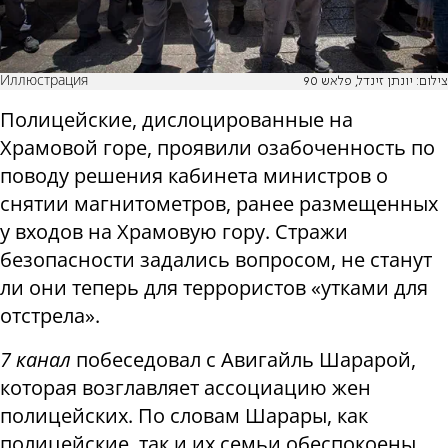
Иллюстрация
צילום: יונתן זינדל, פלאש 90
Полицейские, дислоцированные на
Храмовой горе, проявили озабоченность по
поводу решения кабинета министров о
снятии магнитометров, ранее размещенных
у входов на Храмовую гору. Стражи
безопасности задались вопросом, не станут
ли они теперь для террористов «утками для
отстрела».
7 канал
побеседовал с Авигайль Шарарой,
которая возглавляет ассоциацию жен
полицейских. По словам Шарары, как
полицейские, так и их семьи обеспокоены