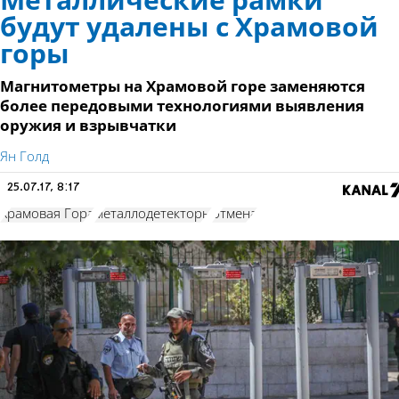
Металлические рамки
будут удалены с Храмовой
горы
Магнитометры на Храмовой горе заменяются
более передовыми технологиями выявления
оружия и взрывчатки
Ян Голд
25.07.17, 8:17
Храмовая Гора
металлодетекторы
отмена