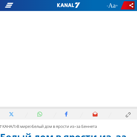
-
+
7 КАНАЛ
В мире
Белый дом в ярости из-за Беннета