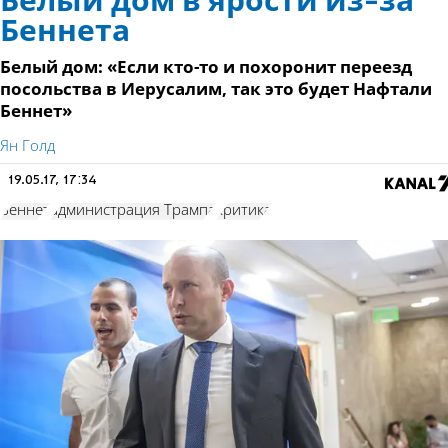
Белый дом в ярости из-за
Беннета
Белый дом: «Если кто-то и похоронит переезд
посольства в Иерусалим, так это будет Нафтали
Беннет»
Ян Голд
19.05.17, 17:34
Беннет
администрация Трампа
критика