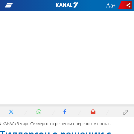
-
+
7 КАНАЛ
В мире
Тиллерсон о решении с переносом посольства США в Иерусалим