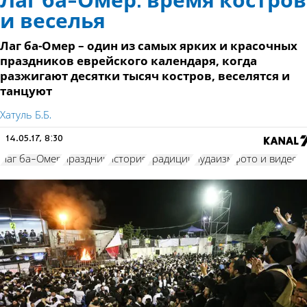
Лаг ба-Омер: время костров
и веселья
Лаг ба-Омер – один из самых ярких и красочных
праздников еврейского календаря, когда
разжигают десятки тысяч костров, веселятся и
танцуют
Хатуль Б.Б.
14.05.17, 8:30
Лаг ба-Омер
праздник
история
традиции
иудаизм
фото и видео