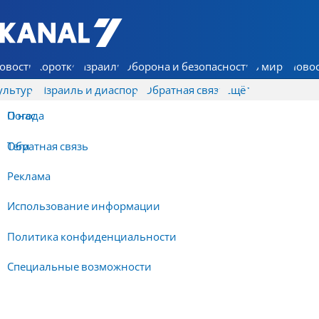
7 КАНАЛ - Аруц Шева
овости
Коротко
Израиль
Оборона и безопасность
В мире
Новос
ультура
Израиль и диаспора
Обратная связь
Ещё
О нас
Погода
Обратная связь
Теги
Реклама
Использование информации
Политика конфиденциальности
Специальные возможности