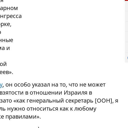
нарном
нгресса
орке,
о
енные
ма и
мой
еев».
y
, он особо указал на то, что не может
взятости в отношении Израиля в
то «как генеральный секретарь [ООН], я
иль нужно относиться как к любому
же правилами».