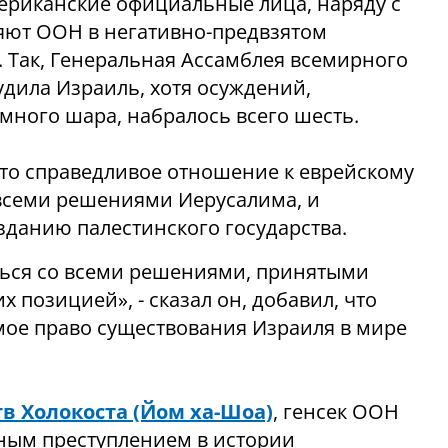
ериканские официальные лица, наряду с
яют ООН в негативно-предвзятом
. Так, Генеральная Ассамблея всемирного
осудила Израиль, хотя осуждений,
много шара, набралось всего шесть.
что справедливое отношение к еврейскому
о всеми решениями Иерусалима, и
данию палестинского государства.
аться со всеми решениями, принятыми
 позицией», - сказал он, добавил, что
ое право существования Израиля в мире
.
в Холокоста (Йом ха-Шоа)
, генсек ООН
ным преступлением в истории