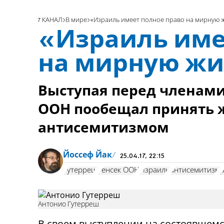
7 КАНАЛ
В мире
«Израиль имеет полное право на мирную 
«Израиль име
на мирную жи
Выступая перед членами
ООН пообещал принять ж
антисемитизмом
Йоссеф Йак
25.04.17, 22:15
Гутерреш
Генсек ООН
Израиль
антисемитизм
Антонио Гутерреш
В своем выступлении на состоявшем