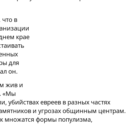
 что в
ганизации
днем крае
стаивать
ненных
ры для
ал он.
м жив и
. «Мы
и, убийствах евреев в разных частях
памятников и угрозах общинным центрам.
ак множатся формы популизма,