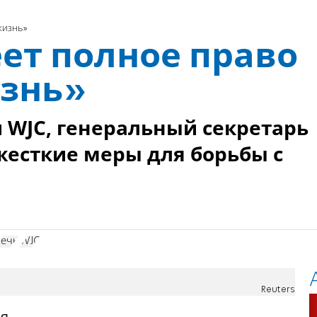
жизнь»
ет полное право
знь»
 WJC, генеральный секретарь
есткие меры для борьбы с
речь
WJC
Reuters
ся