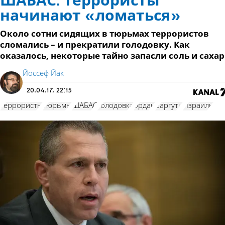
ШАБАС: террористы
начинают «ломаться»
Около сотни сидящих в тюрьмах террористов
сломались – и прекратили голодовку. Как
оказалось, некоторые тайно запасли соль и сахар
Йоссеф Йак
20.04.17, 22:15
террористы
тюрьмы
ШАБАС
голодовка
Эрдан
Баргути
Израиль