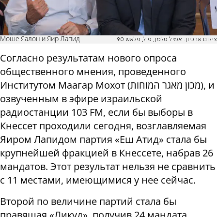
Моше Яалон и Яир Лапид
צילום ארכיון: אמיל סלמן, פול, פלאש 90
Согласно результатам нового опроса
общественного мнения, проведенного
Институтом Маагар Мохот (מכון מאגר המוחות), и
озвученным в эфире израильской
радиостанции 103 FM, если бы выборы в
Кнессет проходили сегодня, возглавляемая
Яиром Лапидом партия «Еш Атид» стала бы
крупнейшей фракцией в Кнессете, набрав 26
мандатов. Этот результат нельзя не сравнить
с 11 местами, имеющимися у нее сейчас.
Второй по величине партий стала бы
правящая «Ликуд», получив 24 мандата,