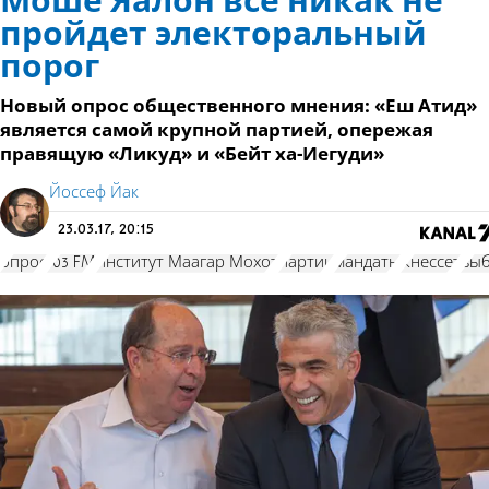
Моше Яалон всё никак не
пройдет электоральный
порог
Новый опрос общественного мнения: «Еш Атид»
является самой крупной партией, опережая
правящую «Ликуд» и «Бейт ха-Иегуди»
Йоссеф Йак
23.03.17, 20:15
опрос
103 FM
институт Маагар Мохот
партии
мандаты
Кнессет
вы