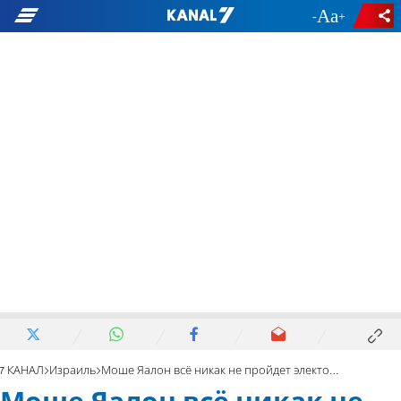
-
+
7 КАНАЛ
Израиль
Моше Яалон всё никак не пройдет электоральный порог