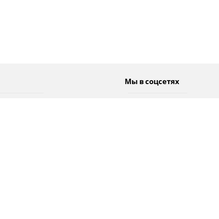
Мы в соцсетях
Спорт
Twitter
Погода
Facebook
Тэги
Instagram
YouTube
TikTok