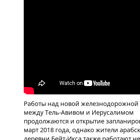
Работы над новой железнодорожной 
между Тель-Авивом и Иерусалимом
продолжаются и открытие запланиро
март 2018 года, однако жители арабс
деревни Бейт-Икса также работают н