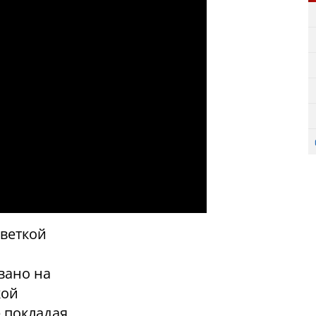
веткой
вано на
кой
е покладая