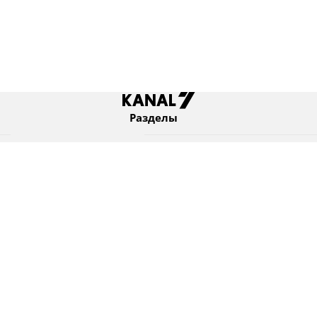
Разделы
Новости
Коротко
Израиль
В мире
Оборона и безопасность
Новости из бывшего СССР
Еврейский мир
Культура
Израиль и диаспора