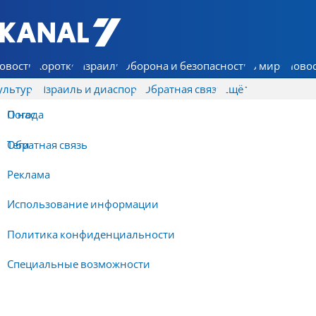
7 КАНАЛ - Аруц Шева
овости
Коротко
Израиль
Оборона и безопасность
В мире
Новос
ультура
Израиль и диаспора
Обратная связь
Ещё
О нас
Погода
Обратная связь
Теги
Реклама
Использование информации
Политика конфиденциальности
Специальные возможности