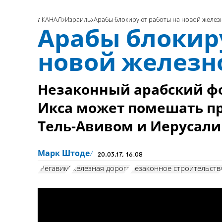
7 КАНАЛ
Израиль
Арабы блокируют работы на новой желе
Арабы блокир
новой железн
Незаконный арабский фо
Икса может помешать п
Тель-Авивом и Иерусал
Марк Штоде
20.03.17, 16:08
"Регавим"
железная дорога
незаконное строительств