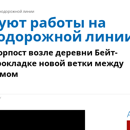
знодорожной линии
уют работы на
одорожной лини
рпост возле деревни Бейт-
рокладке новой ветки между
имом
о