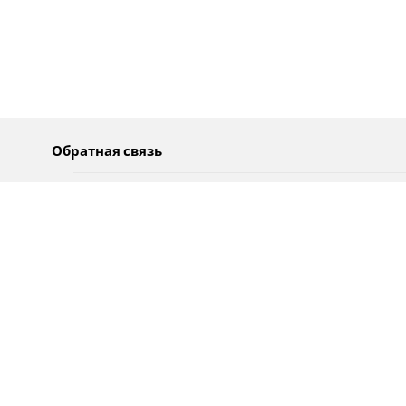
Обратная связь
О нас
Pусский
Обратная связь
عربية
Реклама
Использование информации
Политика конфиденциальности
Специальные возможности
Оповещения
עברית
English