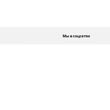
Мы в соцсетях
Спорт
Twitter
Погода
Facebook
Тэги
Instagram
YouTube
TikTok