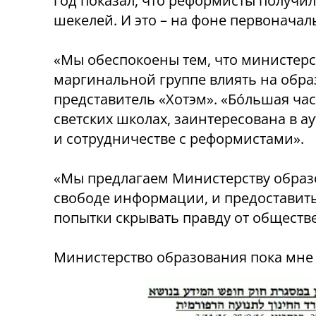
год показал, что реформисты получили
шекелей. И это – на фоне первонача
«Мы обеспокоены тем, что министер
маргинальной группе влиять на образ
представитель «Хотэм».
«Бóльшая час
светских школах, заинтересована в а
и сотрудничестве с реформистами».
«Мы предлагаем Министерству образ
свободе информации, и предоставить
попытки скрывать правду от обществе
Министерство образования пока мне 