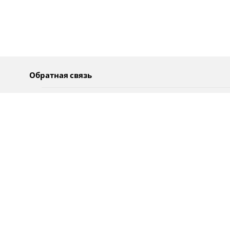
Обратная связь
О нас
Pусский
Обратная связь
عربية
Реклама
Использование информации
Политика конфиденциальности
Специальные возможности
Оповещения
עברית
English