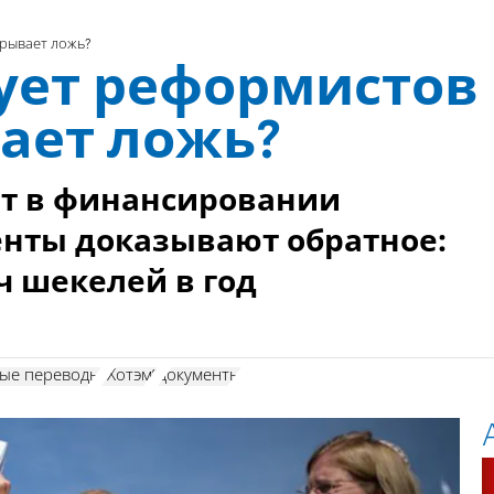
крывает ложь?
ует реформистов
ает ложь?
ют в финансировании
нты доказывают обратное:
ч шекелей в год
ые переводы
"Хотэм"
документы