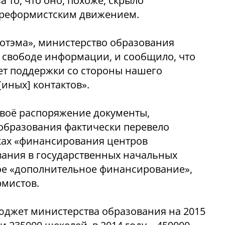
 то, что оно, похоже, скрыло
реформистским движением.
Хотэма», министерство образования
 свободе информации, и сообщило, что
ет поддержки со стороны нашего
[иных] контактов».
 своё распоряжение документы,
образования фактически перевело
ках «финансирования центров
вания в государственных начальных
кое «дополнительное финансирование»,
рмистов.
юджет министерства образования на 2015