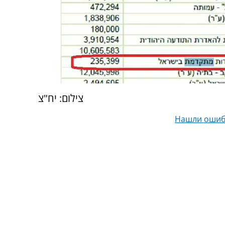
צילום: יח"צ
Нашли ошиб