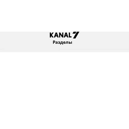
Разделы
Новости
Коротко
Израиль
В мире
Оборона и безопасность
Новости из бывшего СССР
Еврейский мир
Культура
Израиль и диаспора
7 KANAL Ltd. © Все права защищены