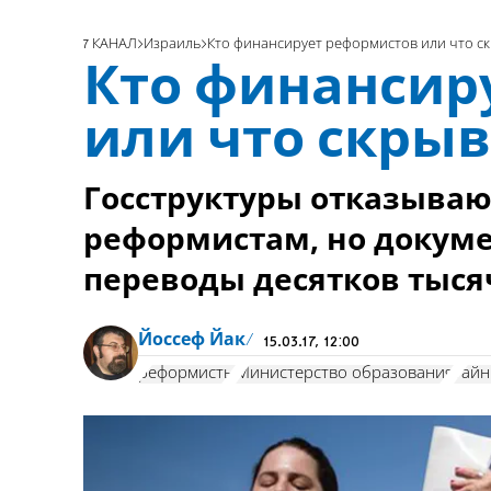
7 КАНАЛ
Израиль
Кто финансирует реформистов или что с
Кто финансир
или что скрыв
Госструктуры отказыва
реформистам, но докуме
переводы десятков тыся
Йоссеф Йак
15.03.17, 12:00
реформисты
Министерство образования
тайн