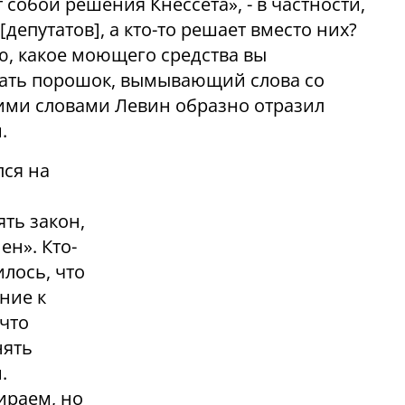
собой решения Кнессета», - в частности,
[депутатов], а кто-то решает вместо них?
аю, какое моющего средства вы
вать порошок, вымывающий слова со
этими словами Левин образно отразил
.
лся на
ть закон,
ен». Кто-
илось, что
ние к
 что
нять
.
ираем, но