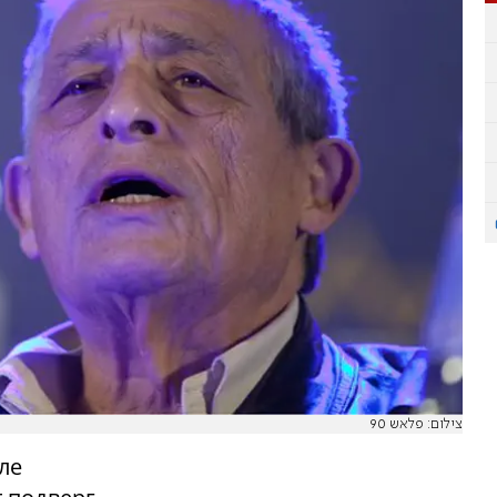
צילום: פלאש 90
ле