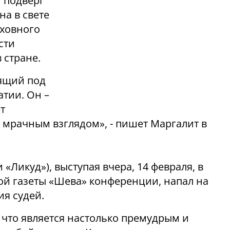
 подверг
на в свете
рховного
сти
 стране.
вящий под
атии. Он –
т
с мрачным взглядом», - пишет Маргалит в
«Ликуд»), выступая вчера, 14 февраля, в
ой газеты «Шева» конференции, напал на
ия судей.
 что является настолько премудрым и