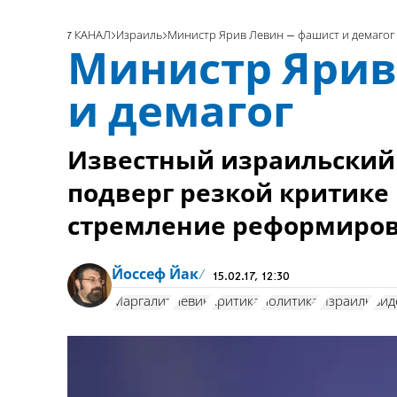
7 КАНАЛ
Израиль
Министр Ярив Левин – фашист и демагог
Министр Ярив
и демагог
Известный израильский
подверг резкой критике
стремление реформиров
Йоссеф Йак
15.02.17, 12:30
Маргалит
Левин
критика
политика
Израиль
вид