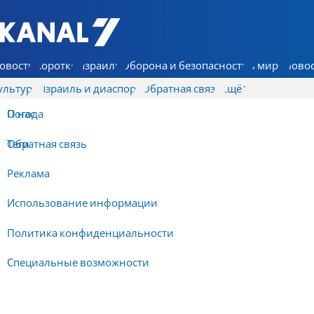
7 КАНАЛ - Аруц Шева
овости
Коротко
Израиль
Оборона и безопасность
В мире
Новос
ультура
Израиль и диаспора
Обратная связь
Ещё
О нас
Погода
Обратная связь
Теги
Реклама
Использование информации
Политика конфиденциальности
Специальные возможности