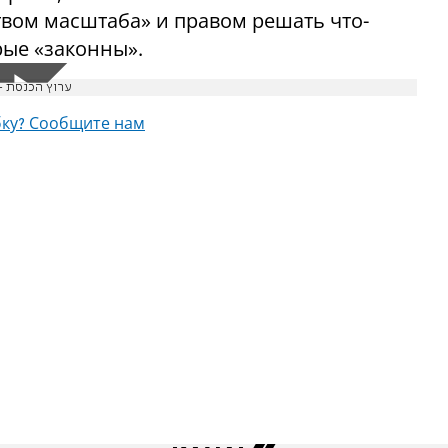
твом масштаба» и правом решать что-
рые «законны».
ערוץ הכנסת - י
ку? Сообщите нам