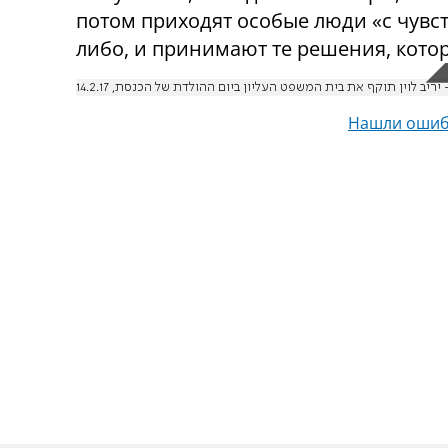
потом приходят особые люди «с чувс
либо, и принимают те решения, кото
ריב לוין תוקף את בית המשפט העליון ביום ההולדת של הכנסת, 14.2.17
Нашли ошиб