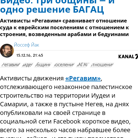
Видео: три общины – и
одно решение БАГАЦ
Активисты «Регавим» сравнивает отношение
суда к еврейским поселениям с отношением к
строения, возведенным арабами и бедуинами
Йоссеф Йак
15.12.16, 21:45
"Регавим"
видео
общины
поселения
БАГАЦ
отношения
Активисты движения
«Регавим»
,
отслеживающего незаконное палестинское
строительство на территории Иудеи и
Самарии, а также в пустыне Негев, на днях
опубликовали на своей странице в
социальной сети Facebook короткое видео,
всего за несколько часов набравшее более