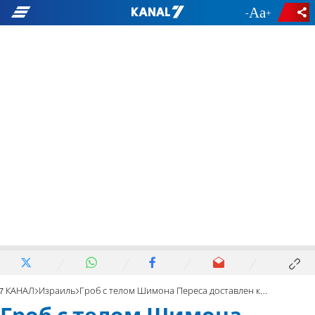
-
+
7 КАНАЛ
Израиль
Гроб с телом Шимона Переса доставлен к Кнессету. Фото