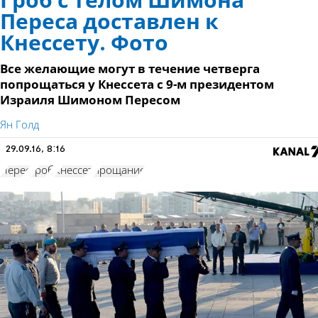
Гроб с телом Шимона
Переса доставлен к
Кнессету. Фото
Все желающие могут в течение четверга
попрощаться у Кнессета с 9-м президентом
Израиля Шимоном Пересом
Ян Голд
29.09.16, 8:16
Перес
гроб
Кнессет
прощание