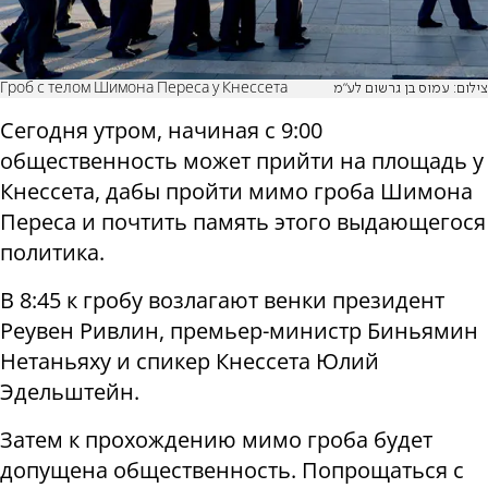
Гроб с телом Шимона Переса у Кнессета
צילום: עמוס בן גרשום לע"מ
Сегодня утром, начиная с 9:00
общественность может прийти на площадь у
Кнессета, дабы пройти мимо гроба Шимона
Переса и почтить память этого выдающегося
политика.
В 8:45 к гробу возлагают венки президент
Реувен Ривлин, премьер-министр Биньямин
Нетаньяху и спикер Кнессета Юлий
Эдельштейн.
Затем к прохождению мимо гроба будет
допущена общественность. Попрощаться с