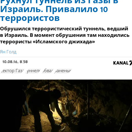
Рухнул туннель из Газы в
Израиль. Привалило 10
террористов
Обрушился террористический туннель, ведший
в Израиль. В момент обрушения там находились
террористы «Исламского джихада»
Ян Голд
10.08.16, 8:58
Сектор Газа
туннель
обвал
раненые