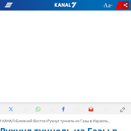
-
+
7 КАНАЛ
Ближний Восток
Рухнул туннель из Газы в Израиль. Привалило 10 террористов