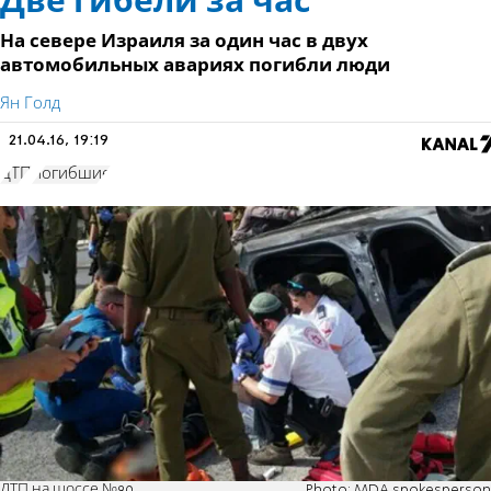
Две гибели за час
На севере Израиля за один час в двух
автомобильных авариях погибли люди
Ян Голд
21.04.16, 19:19
ДТП
погибшие
ДТП на шоссе №90
Photo: MDA spokesperson