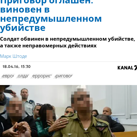
Приговор оглашен:
виновен в
непредумышленном
убийстве
Солдат обвинен в непредумышленном убийстве,
а также неправомерных действиях
Марк Штоде
18.04.16, 15:30
Хеврон
солдат
Террорист
приговор