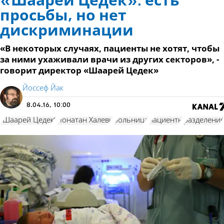
«Шаарей Цедек»: есть
просьбы, но нет
дискриминации
«В некоторых случаях, пациенты не хотят, чтобы
за ними ухаживали врачи из других секторов», -
говорит директор «Шаарей Цедек»
Йоссеф Йак
8.04.16, 10:00
"Шаарей Цедек"
Йонатан Халеви
больница
пациенты
разделени