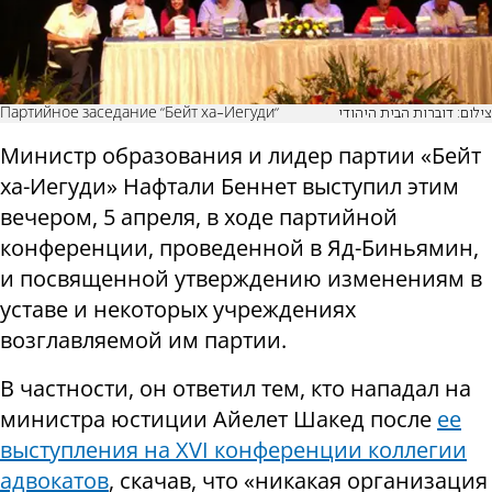
Партийное заседание "Бейт ха-Иегуди"
צילום: דוברות הבית היהודי
Министр образования и лидер партии «Бейт
ха-Иегуди» Нафтали Беннет выступил этим
вечером, 5 апреля, в ходе партийной
конференции, проведенной в Яд-Биньямин,
и посвященной утверждению изменениям в
уставе и некоторых учреждениях
возглавляемой им партии.
В частности, он ответил тем, кто нападал на
министра юстиции Айелет Шакед после
ее
выступления на XVI конференции коллегии
адвокатов
, скачав, что «никакая организация