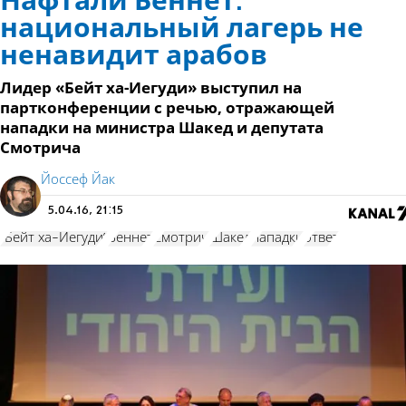
Нафтали Беннет:
национальный лагерь не
ненавидит арабов
Лидер «Бейт ха-Иегуди» выступил на
партконференции с речью, отражающей
нападки на министра Шакед и депутата
Смотрича
Йоссеф Йак
5.04.16, 21:15
"Бейт ха-Иегуди"
Беннет
Смотрич
Шакед
нападки
ответ