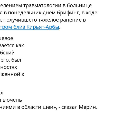
делением
травматологии в больнице
л в понедельник днем брифинг, в ходе
я, получившего тяжелое ранение в
утром близ Кирьят-Арбы
.
жевое
ается как
абский
его, был
тностях
оженной к
ыл
и в очень
иями в области шеи», - сказал Мерин.