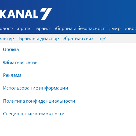
7 КАНАЛ - Аруц Шева
овости
Коротко
Израиль
Оборона и безопасность
В мире
Новос
ультура
Израиль и диаспора
Обратная связь
Ещё
О нас
Погода
Обратная связь
Теги
Реклама
Использование информации
Политика конфиденциальности
Специальные возможности