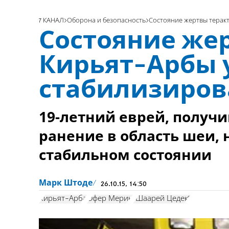
7 КАНАЛ
Оборона и безопасность
Состояние жертвы теракт
Состояние жер
Кирьят-Арбы 
стабилизиров
19-летний еврей, получ
ранение в область шеи, 
стабильном состоянии
Марк Штоде
26.10.15, 14:50
Кирьят-Арба
Офер Мерин
"Шаарей Цедек"