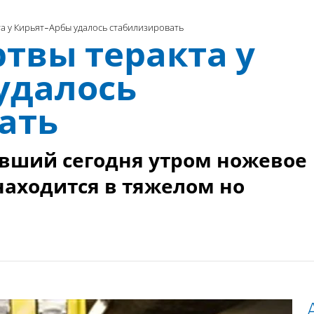
а у Кирьят-Арбы удалось стабилизировать
твы теракта у
удалось
ать
ивший сегодня утром ножевое
находится в тяжелом но