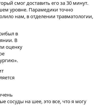
торый смог доставить его за 30 минут.
шем уровне. Парамедики точно
волило нам, в отделении травматологии,
рибыл в
янии. В
ли оценку
ое
рургию».
ит
ляется
очень
 сосуды на шее, это все, что я могу